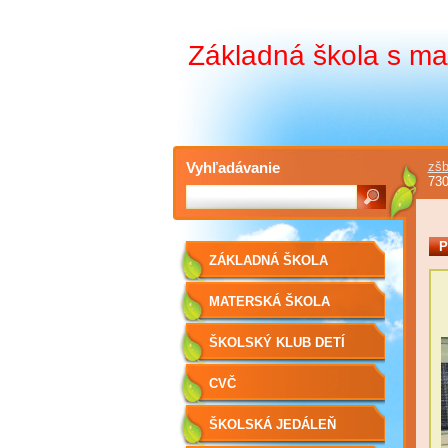
Základná škola s ma
Vyhľadávanie
zšb
73
P
ZÁKLADNÁ ŠKOLA
MATERSKÁ ŠKOLA
ŠKOLSKÝ KLUB DETÍ
CVČ
ŠKOLSKÁ JEDÁLEŇ