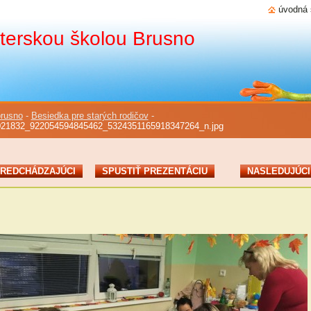
úvodná 
terskou školou Brusno
rusno
-
Besiedka pre starých rodičov
-
021832_922054594845462_5324351165918347264_n.jpg
REDCHÁDZAJÚCI
SPUSTIŤ PREZENTÁCIU
NASLEDUJÚCI