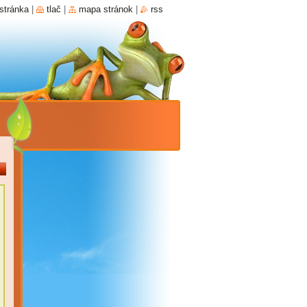
stránka
|
tlač
|
mapa stránok
|
rss