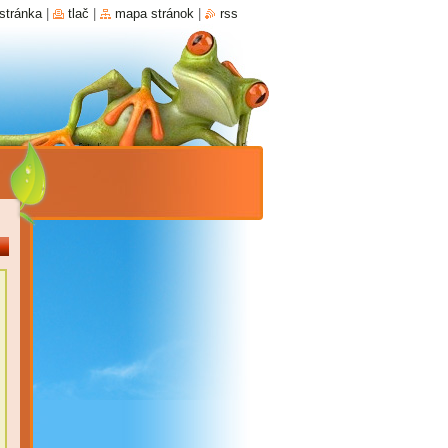
stránka
|
tlač
|
mapa stránok
|
rss