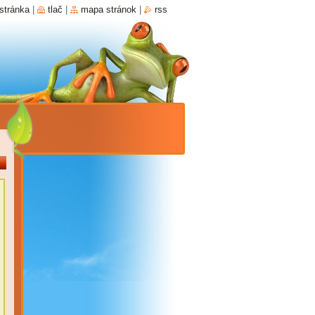
stránka
|
tlač
|
mapa stránok
|
rss