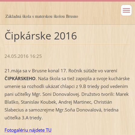
Základná škola s materskou školou Brusno
Čipkárske 2016
24.05.2016 16:25
21.mája sa v Brusne konal 17. Ročník súťaže vo varení
ČIPKÁRSKEHO
. Naša škola sa tiež zapojila a svoje kuchárske
umenie sa rozhodli ukázať chlapci z 9.B triedy pod vedením
pani učiteľky Mgr. Soni Donovalovej. Družstvo tvorili: Marek
Blaško, Stanislav Koubek, Andrej Martinec, Christián
Slabecius a samozrejme Mgr.Soňa Donovalová, triedna
učiteľka 3.A triedy.
Fotogalériu nájdete TU