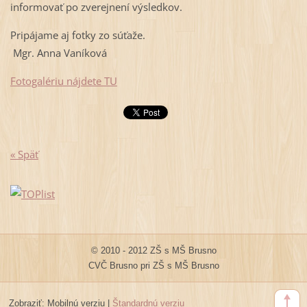
informovať po zverejnení výsledkov.
Pripájame aj fotky zo súťaže.
Mgr. Anna Vaníková
Fotogalériu nájdete TU
« Späť
© 2010 - 2012 ZŠ s MŠ Brusno
CVČ Brusno pri ZŠ s MŠ Brusno
Zobraziť:
Mobilnú verziu
|
Štandardnú verziu