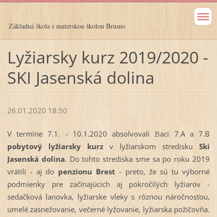
Základná škola s materskou školou Brusno
Lyžiarsky kurz 2019/2020 -
SKI Jasenská dolina
26.01.2020 18:50
V termíne 7.1. - 10.1.2020 absolvovali žiaci 7.A a 7.B
pobytový lyžiarsky kurz
v lyžiarskom stredisku
Ski
Jasenská dolina
. Do tohto strediska sme sa po roku 2019
vrátili - aj do
penzionu Brest
- preto, že sú tu výborné
podmienky pre začínajúcich aj pokročilých lyžiarov -
sedačková lanovka, lyžiarske vleky s rôznou náročnosťou,
umelé zasnežovanie, večerné lyžovanie, lyžiarska požičovňa.