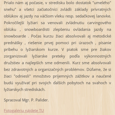
Prialo nám aj počasie, v stredisku bolo dostatok "umelého"
snehu" a všetci začiatočníci zvládli základy prívratných
oblúkov aj jazdy na väčšom vleku resp. sedačkovej lanovke.
Pokročilejší lyžiari sa venovali zvládnutiu carvingového
oblúku , snowboardisti zlepšeniu ovládania jazdy na
snowboarde . Počas kurzu žiaci absolvovali aj metodické
prednášky , riešenie prvej pomoci pri úrazoch , písanie
príbehu o lyžiarskom kurze. V piatok sme pre žiakov
zorganizovali lyžiarske preteky podľa výkonnostných
družstiev a najlepších sme odmenili. Kurz sme absolvovali
bez zdravotných a organizačných problémov. Dúfame, že si
žiaci "odniesli" množstvo príjemných zážitkov a naučené
budú využívať pri svojich ďalších pobytoch na svahoch v
lyžiarskych strediskách.
Spracoval Mgr. P. Palider.
Fotogalériu nájdete TU