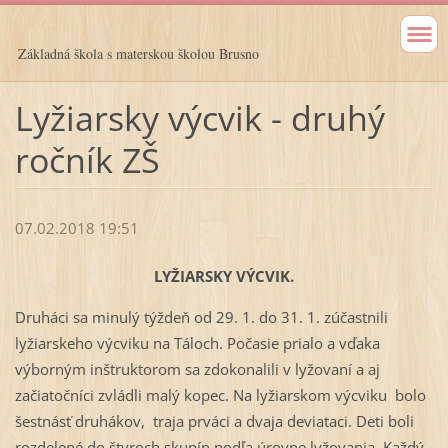
Základná škola s materskou školou Brusno
Lyžiarsky výcvik - druhý
ročník ZŠ
07.02.2018 19:51
LYŽIARSKY VÝCVIK.
Druháci sa minulý týždeň od 29. 1. do 31. 1. zúčastnili
lyžiarskeho výcviku na Táloch. Počasie prialo a vďaka
výborným inštruktorom sa zdokonalili v lyžovaní a aj
začiatočníci zvládli malý kopec. Na lyžiarskom výcviku bolo
šestnásť druhákov, traja prváci a dvaja deviataci. Deti boli
rozdelené do štyroch skupín podľa úrovne lyžovania. Každý