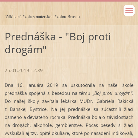
Základná škola s materskou školou Brusno
Prednáška - "Boj proti
drogám"
25.01.2019 12:39
Dňa 16. januára 2019 sa uskutočnila na našej škole
prednáška spojená s besedou na tému „
Boj proti drogám“
.
Do našej školy zavítala lekárka MUDr. Gabriela Rakická
z Banskej Bystrice. Na jej prednáške sa zúčastnili žiaci
ôsmeho a deviateho ročníka. Prednáška bola o závislostiach
na drogách, alkohole, gemblerstve. Počas besedy si žiaci
vyskúšali aj tzv. opité okuliare, ktoré po nasadení indikovali,