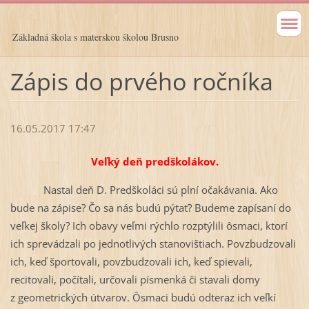
Základná škola s materskou školou Brusno
Zápis do prvého ročníka
16.05.2017 17:47
Veľký deň predškolákov.
Nastal deň D. Predškoláci sú plní očakávania. Ako
bude na zápise? Čo sa nás budú pýtať? Budeme zapísaní do
veľkej školy? Ich obavy veľmi rýchlo rozptýlili ôsmaci, ktorí
ich sprevádzali po jednotlivých stanovištiach. Povzbudzovali
ich, keď športovali, povzbudzovali ich, keď spievali,
recitovali, počítali, určovali písmenká či stavali domy
z geometrických útvarov. Ôsmaci budú odteraz ich veľkí