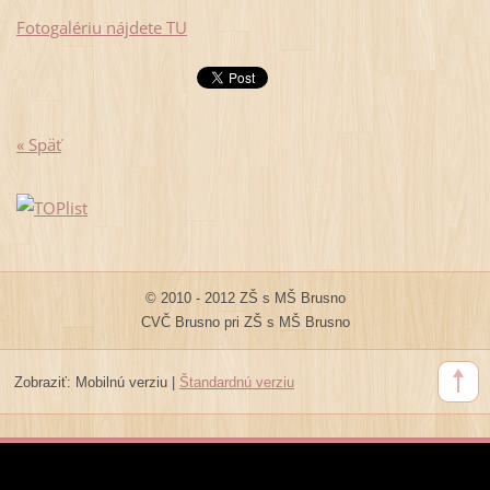
Fotogalériu nájdete TU
« Späť
© 2010 - 2012 ZŠ s MŠ Brusno
CVČ Brusno pri ZŠ s MŠ Brusno
Zobraziť:
Mobilnú verziu
|
Štandardnú verziu