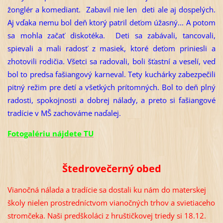
žonglér a komediant. Zabavil nie len deti ale aj dospelých.
Aj vďaka nemu bol deň ktorý patril deťom úžasný... A potom
sa mohla začať diskotéka. Deti sa zabávali, tancovali,
spievali a mali radosť z masiek, ktoré deťom priniesli a
zhotovili rodičia. Všetci sa radovali, boli šťastní a veselí, veď
bol to predsa fašiangový karneval. Tety kuchárky zabezpečili
pitný režim pre detí a všetkých prítomných. Bol to deň plný
radosti, spokojnosti a dobrej nálady, a preto si fašiangové
tradície v MŠ zachováme naďalej.
Fotogalériu nájdete TU
Štedrovečerný obed
Vianočná nálada a tradície sa dostali ku nám do materskej
školy nielen prostredníctvom vianočných trhov a svietiaceho
stromčeka. Naši predškoláci z hruštičkovej triedy si 18.12.