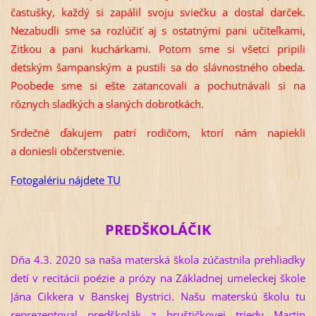
častušky, každý si zapálil svoju sviečku a dostal darček.
Nezabudli sme sa rozlúčiť aj s ostatnými pani učiteľkami,
Zitkou a pani kuchárkami. Potom sme si všetci pripili
detským šampanským a pustili sa do slávnostného obeda.
Poobede sme si ešte zatancovali a pochutnávali si na
rôznych sladkých a slaných dobrotkách.
Srdečné ďakujem patrí rodičom, ktorí nám napiekli
a doniesli občerstvenie.
Fotogalériu nájdete TU
PREDŠKOLÁČIK
Dňa 4.3. 2020 sa naša materská škola zúčastnila prehliadky
detí v recitácii poézie a prózy na Základnej umeleckej škole
Jána Cikkera v Banskej Bystrici. Našu materskú školu tu
reprezentoval predškolák z hruštičkovej triedy Martin