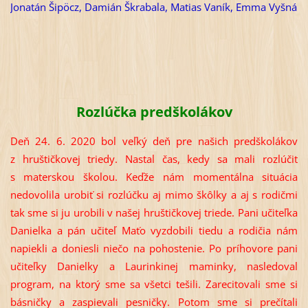
Jonatán Šipöcz, Damián Škrabala, Matias Vaník, Emma Vyšná
Rozlúčka predškolákov
Deň 24. 6. 2020 bol veľký deň pre našich predškolákov
z hruštičkovej triedy. Nastal čas, kedy sa mali rozlúčiť
s materskou školou. Keďže nám momentálna situácia
nedovolila urobiť si rozlúčku aj mimo škôlky a aj s rodičmi
tak sme si ju urobili v našej hruštičkovej triede. Pani učiteľka
Danielka a pán učiteľ Maťo vyzdobili tiedu a rodičia nám
napiekli a doniesli niečo na pohostenie. Po príhovore pani
učiteľky Danielky a Laurinkinej maminky, nasledoval
program, na ktorý sme sa všetci tešili. Zarecitovali sme si
básničky a zaspievali pesničky. Potom sme si prečítali