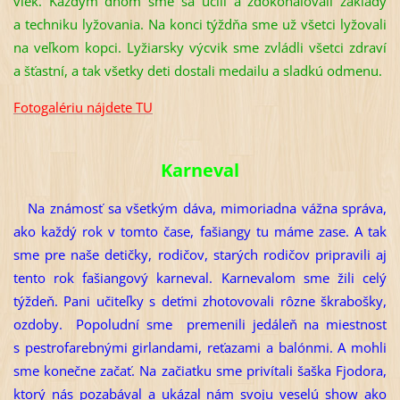
vlek. Každým dňom sme sa učili a zdokonaľovali základy
a techniku lyžovania. Na konci týždňa sme už všetci lyžovali
na veľkom kopci. Lyžiarsky výcvik sme zvládli všetci zdraví
a šťastní, a tak všetky deti dostali medailu a sladkú odmenu.
Fotogalériu nájdete TU
Karneval
Na známosť sa všetkým dáva, mimoriadna vážna správa,
ako každý rok v tomto čase, fašiangy tu máme zase. A tak
sme pre naše detičky, rodičov, starých rodičov pripravili aj
tento rok fašiangový karneval. Karnevalom sme žili celý
týždeň. Pani učiteľky s deťmi zhotovovali rôzne škrabošky,
ozdoby. Popoludní sme premenili jedáleň na miestnosť
s pestrofarebnými girlandami, reťazami a balónmi. A mohli
sme konečne začať. Na začiatku sme privítali šaška Fjodora,
ktorý nás pozabával a ukázal nám svoju veselú show ako