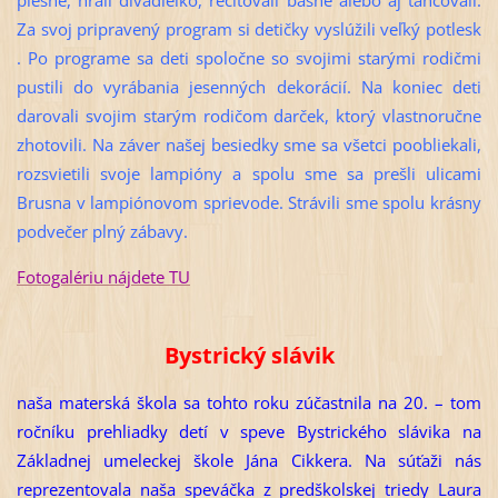
Za svoj pripravený program si detičky vyslúžili veľký potlesk
. Po programe sa deti spoločne so svojimi starými rodičmi
pustili do vyrábania jesenných dekorácií. Na koniec deti
darovali svojim starým rodičom darček, ktorý vlastnoručne
zhotovili. Na záver našej besiedky sme sa všetci poobliekali,
rozsvietili svoje lampióny a spolu sme sa prešli ulicami
Brusna v lampiónovom sprievode. Strávili sme spolu krásny
podvečer plný zábavy.
Fotogalériu nájdete TU
Bystrický slávik
naša materská škola sa tohto roku zúčastnila na 20. – tom
ročníku prehliadky detí v speve Bystrického slávika na
Základnej umeleckej škole Jána Cikkera. Na súťaži nás
reprezentovala naša speváčka z predškolskej triedy Laura