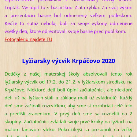
Lupták. Vystúpil tu s básničkou Zlatá rybka. Za svoj výkon
a prezentáciu básne bol odmenený veľkým potleskom.
Keďže to súťaž nebola, boli za svoje výkony odmenené
všetky deti, ktoré odrecitovali svoje básne pred publikom.
Fotogalériu nájdete TU
Lyžiarsky výcvik Krpáčovo 2020
Detičky z našej materskej školy absolvovali tento rok
lyžiarsky výcvik od 17.2. do 21.2. v lyžiarskom stredisku na
Krpáčove. Niektoré deti boli úplní začiatočníci, ale niektoré
deti už na lyžiach stáli a základy mali už zvládnuté. Každý
deň sme začínali rozcvičkou, aby sme si rozohriali celé telo
a predišli zraneniam. V prvý deň sme sa rozdelili na 2
skupiny. Začiatočníci zvládali svoje prvé kroky na lyžiach na
malom lanovom vleku. Pokročilejší sa presunuli na veľký