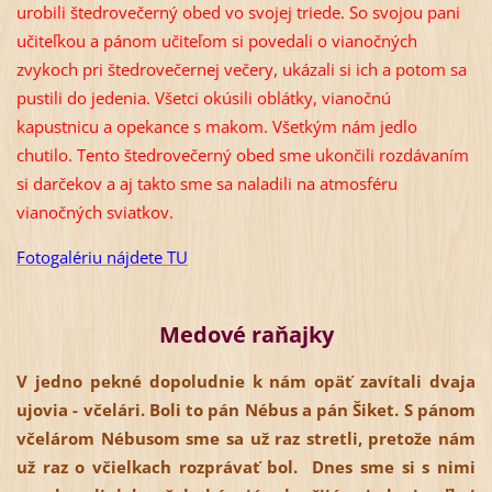
urobili štedrovečerný obed vo svojej triede. So svojou pani
učiteľkou a pánom učiteľom si povedali o vianočných
zvykoch pri štedrovečernej večery, ukázali si ich a potom sa
pustili do jedenia. Všetci okúsili oblátky, vianočnú
kapustnicu a opekance s makom. Všetkým nám jedlo
chutilo. Tento štedrovečerný obed sme ukončili rozdávaním
si darčekov a aj takto sme sa naladili na atmosféru
vianočných sviatkov.
Fotogalériu nájdete TU
Medové raňajky
V jedno pekné dopoludnie k nám opäť zavítali dvaja
ujovia - včelári. Boli to pán Nébus a pán Šiket. S pánom
včelárom Nébusom sme sa už raz stretli, pretože nám
už raz o včielkach rozprávať bol. Dnes sme si s nimi