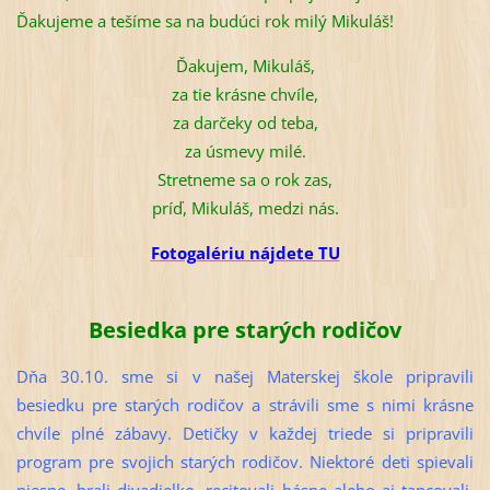
Ďakujeme a tešíme sa na budúci rok milý Mikuláš!
Ďakujem, Mikuláš,
za tie krásne chvíle,
za darčeky od teba,
za úsmevy milé.
Stretneme sa o rok zas,
príď, Mikuláš, medzi nás.
Fotogalériu nájdete TU
Besiedka pre starých rodičov
Dňa 30.10. sme si v našej Materskej škole pripravili
besiedku pre starých rodičov a strávili sme s nimi krásne
chvíle plné zábavy. Detičky v každej triede si pripravili
program pre svojich starých rodičov. Niektoré deti spievali
piesne, hrali divadielko, recitovali básne alebo aj tancovali.