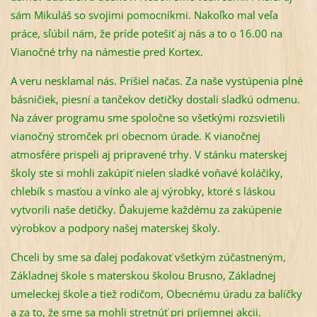
sám Mikuláš so svojimi pomocníkmi. Nakoľko mal veľa
práce, sľúbil nám, že príde potešiť aj nás a to o 16.00 na
Vianočné trhy na námestie pred Kortex.
A veru nesklamal nás. Prišiel načas. Za naše vystúpenia plné
básničiek, piesní a tančekov detičky dostali sladkú odmenu.
Na záver programu sme spoločne so všetkými rozsvietili
vianočný stromček pri obecnom úrade. K vianočnej
atmosfére prispeli aj pripravené trhy. V stánku materskej
školy ste si mohli zakúpiť nielen sladké voňavé koláčiky,
chlebík s masťou a vínko ale aj výrobky, ktoré s láskou
vytvorili naše detičky. Ďakujeme každému za zakúpenie
výrobkov a podpory našej materskej školy.
Chceli by sme sa ďalej poďakovať všetkým zúčastneným,
Základnej škole s materskou školou Brusno, Základnej
umeleckej škole a tiež rodičom, Obecnému úradu za balíčky
a za to, že sme sa mohli stretnúť pri príjemnej akcii.