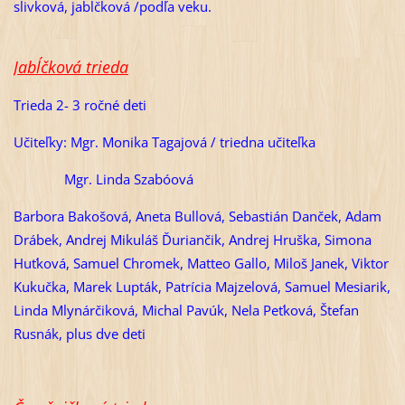
slivková, jabĺčková /podľa veku.
Jabĺčková trieda
Trieda 2- 3 ročné deti
Učiteľky: Mgr. Monika Tagajová / triedna učiteľka
Mgr. Linda Szabóová
Barbora Bakošová, Aneta Bullová, Sebastián Danček, Adam
Drábek, Andrej Mikuláš Ďuriančik, Andrej Hruška, Simona
Huťková, Samuel Chromek, Matteo Gallo, Miloš Janek, Viktor
Kukučka, Marek Lupták, Patrícia Majzelová, Samuel Mesiarik,
Linda Mlynárčiková, Michal Pavúk, Nela Peťková, Štefan
Rusnák, plus dve deti