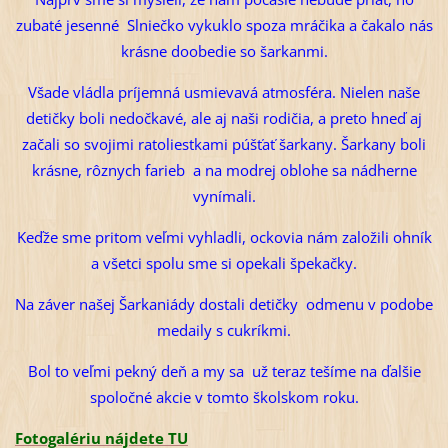
zubaté jesenné Slniečko vykuklo spoza mráčika a čakalo nás
krásne doobedie so šarkanmi.
Všade vládla príjemná usmievavá atmosféra. Nielen naše
detičky boli nedočkavé, ale aj naši rodičia, a preto hneď aj
začali so svojimi ratoliestkami púšťať šarkany. Šarkany boli
krásne, rôznych farieb a na modrej oblohe sa nádherne
vynímali.
Keďže sme pritom veľmi vyhladli, ockovia nám založili ohník
a všetci spolu sme si opekali špekačky.
Na záver našej Šarkaniády dostali detičky odmenu v podobe
medaily s cukríkmi.
Bol to veľmi pekný deň a my sa už teraz tešíme na ďalšie
spoločné akcie v tomto školskom roku.
Fotogalériu nájdete TU