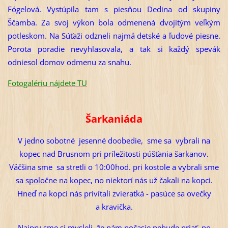
Fógelová. Vystúpila tam s piesňou Dedina od skupiny
Ščamba. Za svoj výkon bola odmenená dvojitým veľkým
potleskom. Na Súťaži odzneli najmä detské a ľudové piesne.
Porota poradie nevyhlasovala, a tak si každý spevák
odniesol domov odmenu za snahu.
Fotogalériu nájdete TU
Šarkaniáda
V jedno sobotné jesenné doobedie, sme sa vybrali na
kopec nad Brusnom pri príležitosti púšťania šarkanov.
Väčšina sme sa stretli o 10:00hod. pri kostole a vybrali sme
sa spoločne na kopec, no niektorí nás už čakali na kopci.
Hneď na kopci nás privítali zvieratká - pasúce sa ovečky
a kravička.
Najprv sme si mysleli, že nám počasie nebude priať, no