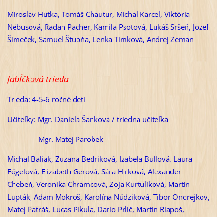
Miroslav Huťka, Tomáš Chautur, Michal Karcel, Viktória
Nébusová, Radan Pacher, Kamila Psotová, Lukáš Sršeň, Jozef
Šimeček, Samuel Štubňa, Lenka Timková, Andrej Zeman
Jabĺčková trieda
Trieda: 4-5-6 ročné deti
Učiteľky: Mgr. Daniela Šanková / triedna učiteľka
Mgr. Matej Parobek
Michal Baliak, Zuzana Bedriková, Izabela Bullová, Laura
Fógelová, Elizabeth Gerová, Sára Hirková, Alexander
Chebeň, Veronika Chramcová, Zoja Kurtulíková, Martin
Lupták, Adam Mokroš, Karolína Núdziková, Tibor Ondrejkov,
Matej Patráš, Lucas Pikula, Dario Prlič, Martin Riapoš,