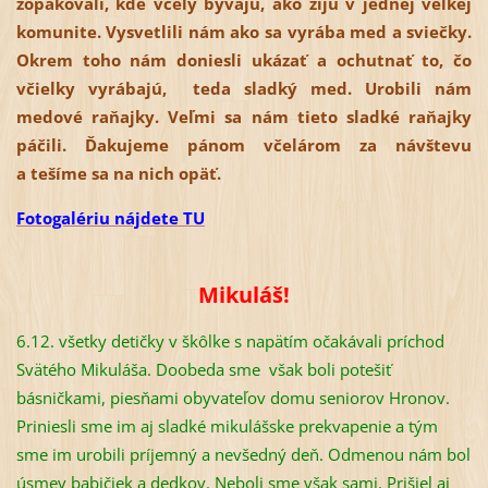
zopakovali, kde včely bývajú, ako žijú v jednej veľkej
komunite. Vysvetlili nám ako sa vyrába med a sviečky.
Okrem toho nám doniesli ukázať a ochutnať to, čo
včielky vyrábajú, teda sladký med. Urobili nám
medové raňajky. Veľmi sa nám tieto sladké raňajky
páčili. Ďakujeme pánom včelárom za návštevu
a tešíme sa na nich opäť.
Fotogalériu nájdete TU
Mikuláš!
6.12. všetky detičky v škôlke s napätím očakávali príchod
Svätého Mikuláša. Doobeda sme však boli potešiť
básničkami, piesňami obyvateľov domu seniorov Hronov.
Priniesli sme im aj sladké mikulášske prekvapenie a tým
sme im urobili príjemný a nevšedný deň. Odmenou nám bol
úsmev babičiek a dedkov. Neboli sme však sami. Prišiel aj