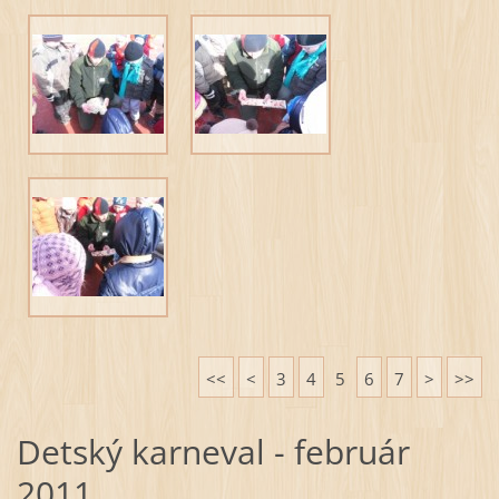
<<
<
3
4
5
6
7
>
>>
Detský karneval - február
2011