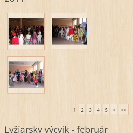
1
2
3
4
5
>
>>
Lyžiarsky výcvik - február