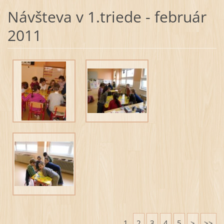
Návšteva v 1.triede - február
2011
1
2
3
4
5
>
>>