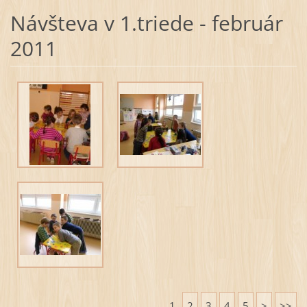
Návšteva v 1.triede - február
2011
1
2
3
4
5
>
>>