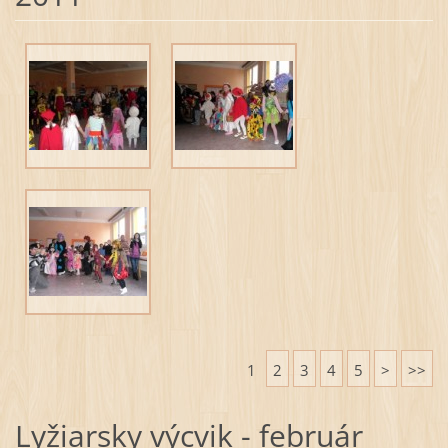
1
2
3
4
5
>
>>
Lyžiarsky výcvik - február