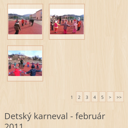
1
2
3
4
5
>
>>
Detský karneval - február
2011