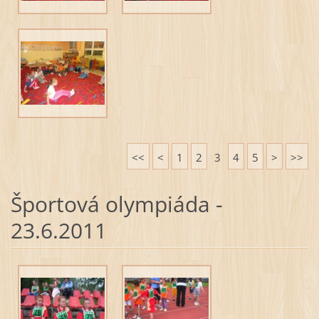
<<
<
1
2
3
4
5
>
>>
Športová olympiáda -
23.6.2011