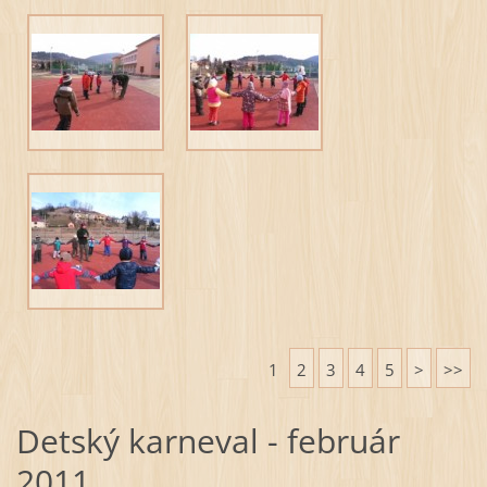
1
2
3
4
5
>
>>
Detský karneval - február
2011