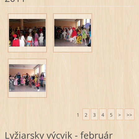
1
2
3
4
5
>
>>
Lyžiarsky výcvik - február