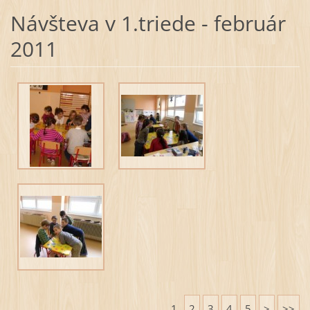
Návšteva v 1.triede - február
2011
1
2
3
4
5
>
>>