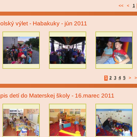
<<
<
1
olský výlet - Habakuky - jún 2011
1
2
3
4
5
>
>
pis detí do Materskej školy - 16.marec 2011