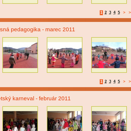
1
2
3
4
5
>
>
sná pedagogika - marec 2011
1
2
3
4
5
>
>
tský karneval - február 2011