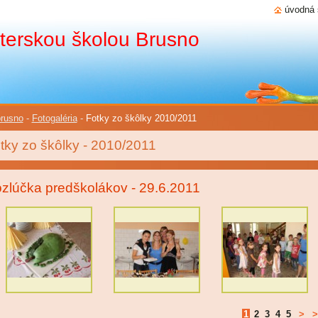
úvodná 
terskou školou Brusno
rusno
-
Fotogaléria
-
Fotky zo škôlky 2010/2011
tky zo škôlky - 2010/2011
zlúčka predškolákov - 29.6.2011
1
2
3
4
5
>
>