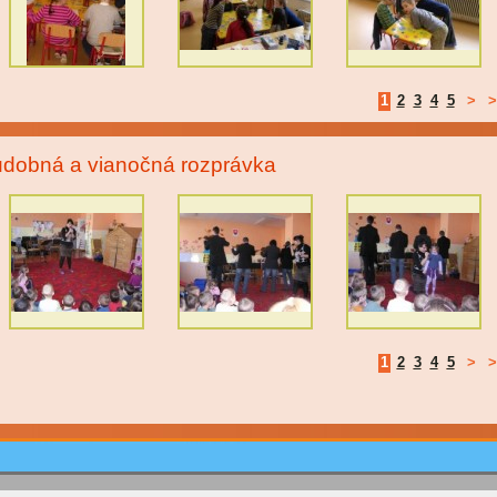
1
2
3
4
5
>
>
dobná a vianočná rozprávka
1
2
3
4
5
>
>