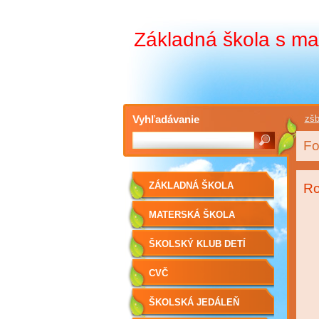
Základná škola s ma
Vyhľadávanie
zšb
Fo
ZÁKLADNÁ ŠKOLA
Ro
MATERSKÁ ŠKOLA
ŠKOLSKÝ KLUB DETÍ
CVČ
ŠKOLSKÁ JEDÁLEŇ