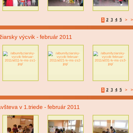
1
2
3
4
5
>
>
žiarsky výcvik - február 2011
1
2
3
4
5
>
>
všteva v 1.triede - február 2011