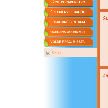
VÝCH. PORADENSTVO
ŠPECIÁLNY PEDAGÓG
Šk
SÚKROMNÉ CENTRUM
ŠPP
OCHRANA OSOBNÝCH
ÚDAJOV
VOĽNÉ PRAC. MIESTA
Zá