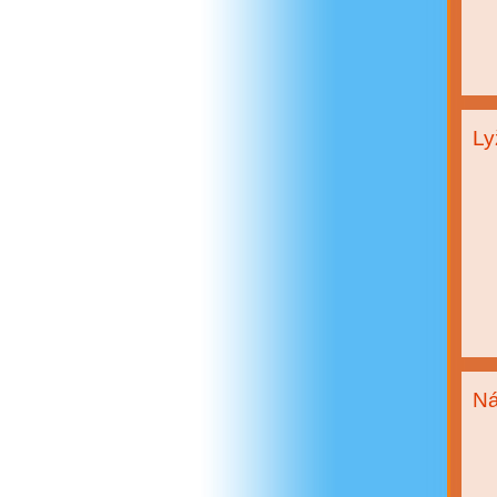
Ly
Ná