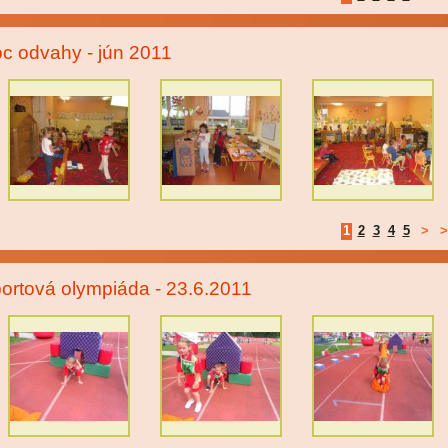
c odvahy - jún 2011
1
2
3
4
5
>
>
ortová olympiáda - 23.6.2011