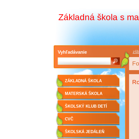
Základná škola s ma
Vyhľadávanie
zšb
Fo
ZÁKLADNÁ ŠKOLA
Ro
MATERSKÁ ŠKOLA
ŠKOLSKÝ KLUB DETÍ
CVČ
ŠKOLSKÁ JEDÁLEŇ