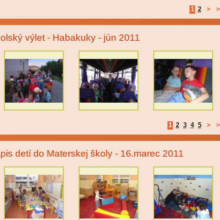
1
2
>
>
olský výlet - Habakuky - jún 2011
1
2
3
4
5
>
>
pis detí do Materskej školy - 16.marec 2011