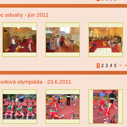
c odvahy - jún 2011
1
2
3
4
5
>
>
ortová olympiáda - 23.6.2011