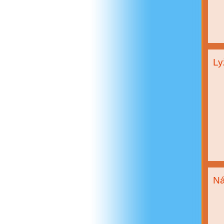
Ly
Ná