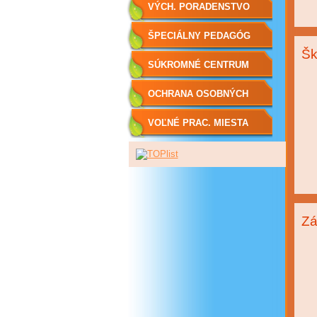
VÝCH. PORADENSTVO
ŠPECIÁLNY PEDAGÓG
Šk
SÚKROMNÉ CENTRUM
ŠPP
OCHRANA OSOBNÝCH
ÚDAJOV
VOĽNÉ PRAC. MIESTA
Zá