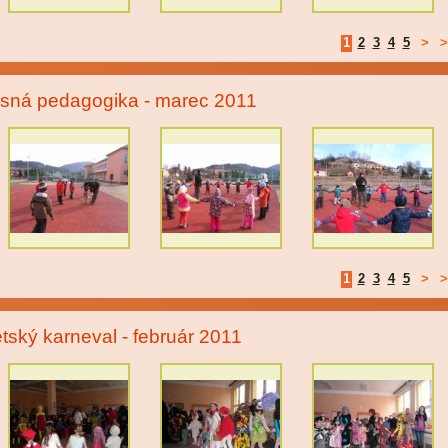
1
2
3
4
5
>
>
sná pedagogika - marec 2011
1
2
3
4
5
>
>
tský karneval - február 2011