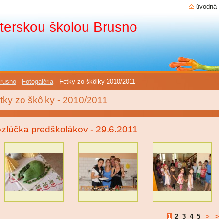
úvodná 
terskou školou Brusno
rusno
-
Fotogaléria
-
Fotky zo škôlky 2010/2011
tky zo škôlky - 2010/2011
zlúčka predškolákov - 29.6.2011
1
2
3
4
5
>
>