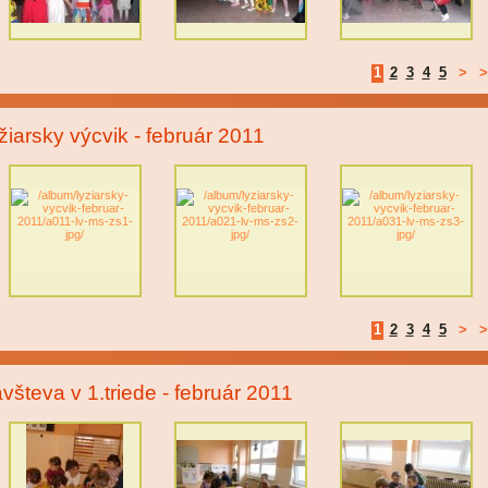
1
2
3
4
5
>
>
žiarsky výcvik - február 2011
1
2
3
4
5
>
>
všteva v 1.triede - február 2011