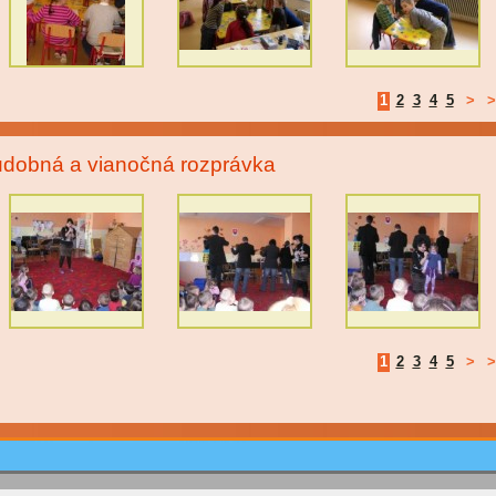
1
2
3
4
5
>
>
dobná a vianočná rozprávka
1
2
3
4
5
>
>