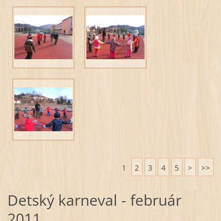
1
2
3
4
5
>
>>
Detský karneval - február
2011