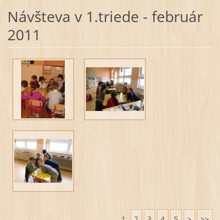
Návšteva v 1.triede - február
2011
1
2
3
4
5
>
>>