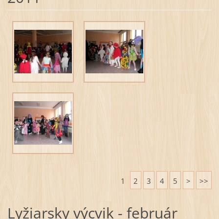
1
2
3
4
5
>
>>
Lyžiarsky výcvik - február