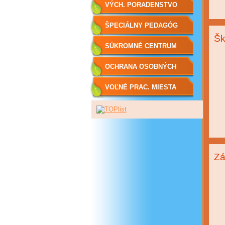
VÝCH. PORADENSTVO
ŠPECIÁLNY PEDAGÓG
Šk
SÚKROMNÉ CENTRUM
ŠPP
OCHRANA OSOBNÝCH
ÚDAJOV
VOĽNÉ PRAC. MIESTA
Zá