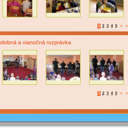
1
2
3
4
5
>
>
dobná a vianočná rozprávka
1
2
3
4
5
>
>