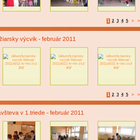
1
2
3
4
5
>
>
žiarsky výcvik - február 2011
1
2
3
4
5
>
>
všteva v 1.triede - február 2011