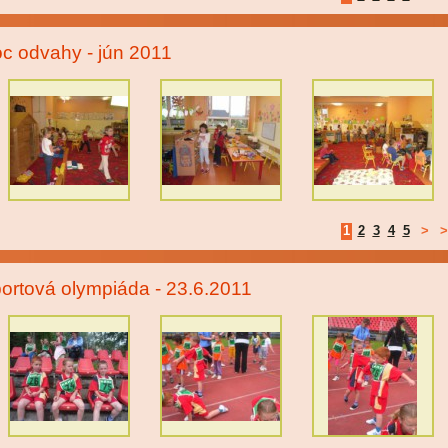
c odvahy - jún 2011
1
2
3
4
5
>
>
ortová olympiáda - 23.6.2011