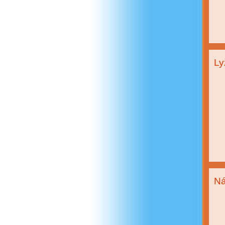
Ly
Ná