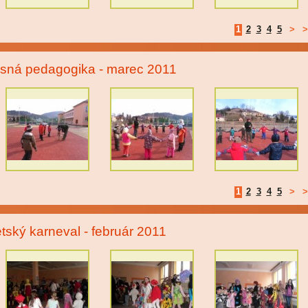
1
2
3
4
5
>
>
sná pedagogika - marec 2011
1
2
3
4
5
>
>
tský karneval - február 2011