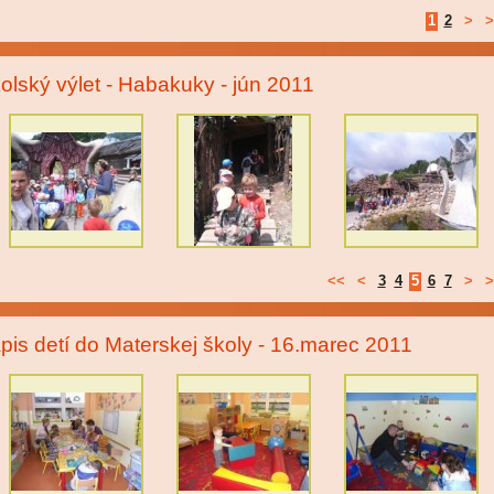
1
2
>
>
olský výlet - Habakuky - jún 2011
<<
<
3
4
5
6
7
>
>
pis detí do Materskej školy - 16.marec 2011