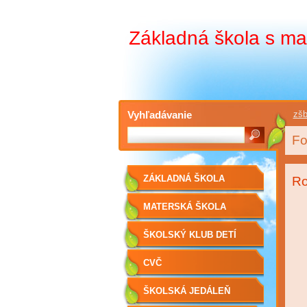
Základná škola s ma
Vyhľadávanie
zšb
Fo
ZÁKLADNÁ ŠKOLA
Ro
MATERSKÁ ŠKOLA
ŠKOLSKÝ KLUB DETÍ
CVČ
ŠKOLSKÁ JEDÁLEŇ