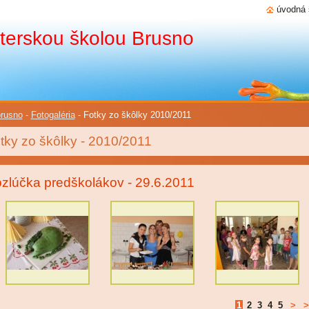
úvodná 
terskou školou Brusno
rusno
-
Fotogaléria
-
Fotky zo škôlky 2010/2011
tky zo škôlky - 2010/2011
zlúčka predškolákov - 29.6.2011
1
2
3
4
5
>
>