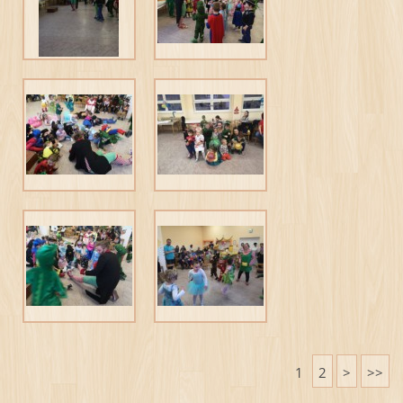
1
2
>
>>