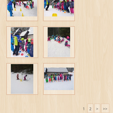
1
2
>
>>