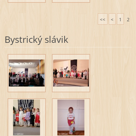
<<
<
1
2
Bystrický slávik