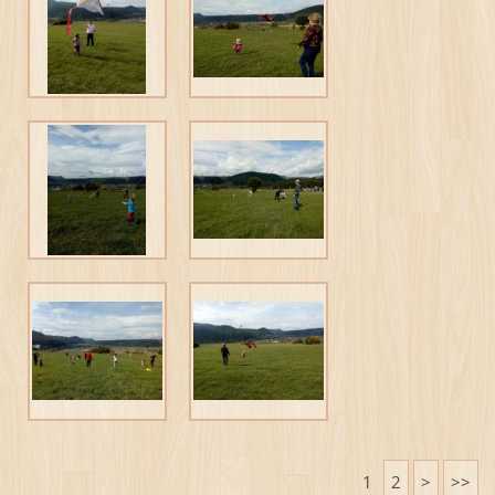
1
2
>
>>