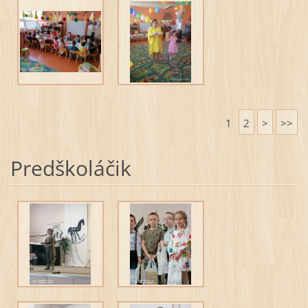
1
2
>
>>
Predškoláčik