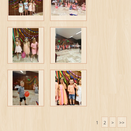
1
2
>
>>