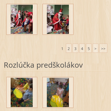
1
2
3
4
5
>
>>
Rozlúčka predškolákov